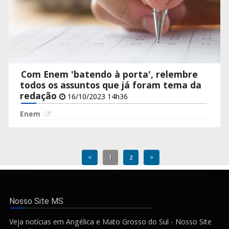
Com Enem 'batendo à porta', relembre
todos os assuntos que já foram tema da
redação
16/10/2023 14h36
Enem
<
1
2
>
Nosso Site MS
Veja notícias em Angélica e Mato Grosso do Sul - Nosso Site