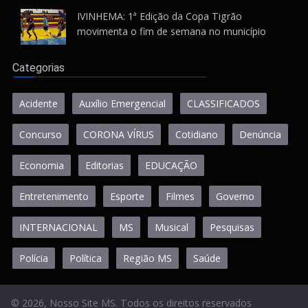
IVINHEMA: 1ª Edição da Copa Tigrão
movimenta o fim de semana no município
Categorias
Acidente
Auxílio Emergencial
CLASSIFICADOS
Concurso
CORONA VÍRUS
Cotidiano
Denúncia
Economia
Editorias
EDUCAÇÃO
Entretenimento
Esporte
Filmes
Governo
INTERNACIONAL
MS
Musical
Pesquisas
Polícia
Política
Região MS
Saúde
© 2026, Nosso Site MS. Todos os direitos reservados