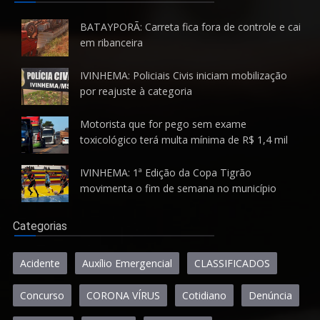
BATAYPORÃ: Carreta fica fora de controle e cai
em ribanceira
IVINHEMA: Policiais Civis iniciam mobilização
por reajuste à categoria
Motorista que for pego sem exame
toxicológico terá multa mínima de R$ 1,4 mil
IVINHEMA: 1ª Edição da Copa Tigrão
movimenta o fim de semana no município
Categorias
Acidente
Auxílio Emergencial
CLASSIFICADOS
Concurso
CORONA VÍRUS
Cotidiano
Denúncia