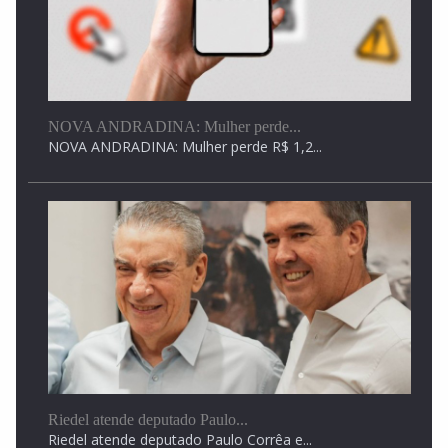
Homem é preso por fingir ser pai e...
Promessa de teste de DNA gerou confiança da...
NOVA ANDRADINA: Mulher perde...
NOVA ANDRADINA: Mulher perde R$ 1,2...
Ciclone traz temporais para MS mas temperaturas
podem...
Enquanto sul de MS enfrenta instabilidade, instabilidade,
regiões...
Riedel atende deputado Paulo...
Riedel atende deputado Paulo Corrêa e...