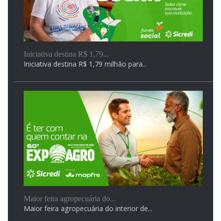
Acidente envolvendo quatro veículos é registrado na
Iniciativa destina R$ 1,79...
Iniciativa destina R$ 1,79 milhão para...
BR-376,...
Acidente envolvendo quatro veículos é registrado na BR-
376,...
Maior feira agropecuária do...
Maior feira agropecuária do interior de...