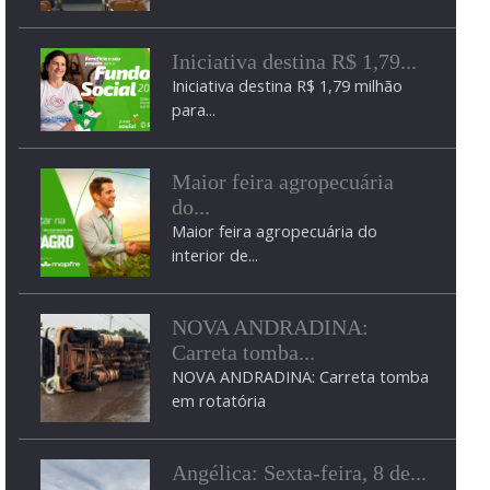
após ameaçar a...
Homem é levado à delegacia após
Iniciativa destina R$ 1,79...
ameaçar a...
Iniciativa destina R$ 1,79 milhão
para...
Maior feira agropecuária
do...
Maior feira agropecuária do
interior de...
NOVA ANDRADINA:
Carreta tomba...
NOVA ANDRADINA: Carreta tomba
em rotatória
Angélica: Sexta-feira, 8 de...