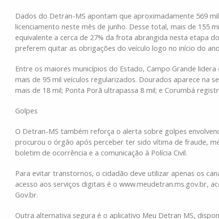
Dados do Detran-MS apontam que aproximadamente 569 mil veí
licenciamento neste mês de junho. Desse total, mais de 155 
equivalente a cerca de 27% da frota abrangida nesta etapa 
preferem quitar as obrigações do veículo logo no início do an
Entre os maiores municípios do Estado, Campo Grande lider
mais de 95 mil veículos regularizados. Dourados aparece na
mais de 18 mil; Ponta Porã ultrapassa 8 mil; e Corumbá registr
Golpes
O Detran-MS também reforça o alerta sobre golpes envolvend
procurou o órgão após perceber ter sido vítima de fraude, m
boletim de ocorrência e a comunicação à Polícia Civil.
Para evitar transtornos, o cidadão deve utilizar apenas os cana
acesso aos serviços digitais é o www.meudetran.ms.gov.br, a
Gov.br.
Outra alternativa segura é o aplicativo Meu Detran MS, dispo