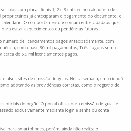
culos com placas finais 1, 2 e 3 entram no calendário de
mil proprietários já anteciparam o pagamento do documento, o
do calendário. O comportamento é comum entre cidadãos que
o para evitar esquecimentos ou pendências futuras.
a o número de licenciamentos pagos antecipadamente, com
 sequência, com quase 30 mil pagamentos; Três Lagoas soma
a cerca de 5,9 mil licenciamentos pagos.
o falsos sites de emissão de guias. Nesta semana, uma cidadã
esmo adotando as providências corretas, como o registro de
is oficiais do órgão. O portal oficial para emissão de guias e
cessado exclusivamente mediante login e senha ou conta
nível para smartphones, porém, ainda não realiza o