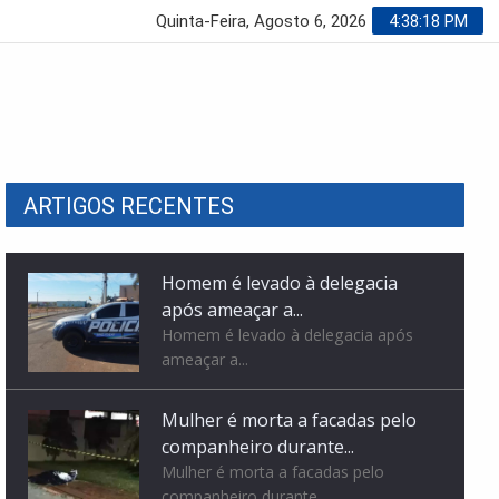
Quinta-Feira, Agosto 6, 2026
4:38:19 PM
ARTIGOS RECENTES
Mulher é morta a facadas pelo
companheiro durante...
Mulher é morta a facadas pelo
companheiro durante...
Mega-Sena pode pagar R$ 150
milhões nesta quinta-feira
Mega-Sena pode pagar R$ 150
milhões nesta quinta-feira