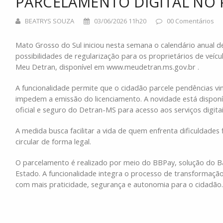
PARCELAMENTO DIGITAL NO
BEATRYS SOUZA
03/06/2026 11h20
00 Comentários
Mato Grosso do Sul iniciou nesta semana o calendário anual 
possibilidades de regularização para os proprietários de veícu
Meu Detran, disponível em www.meudetran.ms.gov.br .
A funcionalidade permite que o cidadão parcele pendências vin
impedem a emissão do licenciamento. A novidade está dispon
oficial e seguro do Detran-MS para acesso aos serviços digitai
A medida busca facilitar a vida de quem enfrenta dificuldades 
circular de forma legal.
O parcelamento é realizado por meio do BBPay, solução do Banc
Estado. A funcionalidade integra o processo de transformação
com mais praticidade, segurança e autonomia para o cidadão.