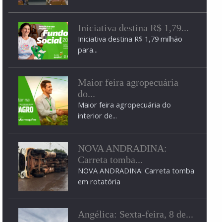
Iniciativa destina R$ 1,79...
wNiZjEEcG9zAzEEdnRpZAMEc2VjA3BpdnM-?p=ACHEI+CONCUR
Iniciativa destina R$ 1,79 milhão
para...
Maior feira agropecuária
do...
Maior feira agropecuária do
interior de...
NOVA ANDRADINA:
Carreta tomba...
NOVA ANDRADINA: Carreta tomba
em rotatória
Angélica: Sexta-feira, 8 de...