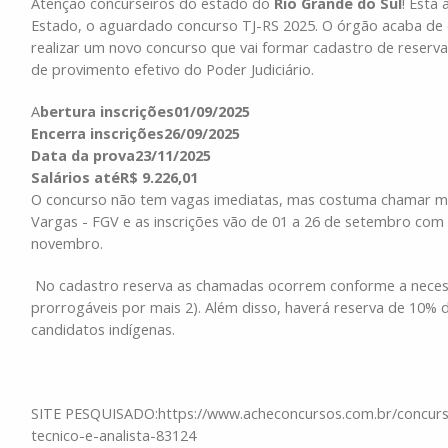
Atenção concurseiros do estado do
Rio Grande do Sul
! Está
Estado, o aguardado concurso TJ-RS 2025. O órgão acaba de div
realizar um novo concurso que vai formar cadastro de reserva
de provimento efetivo do Poder Judiciário.
A
bertura inscrições01/09/2025
Encerra inscrições26/09/2025
Data da prova23/11/2025
Salários atéR$ 9.226,01
O concurso não tem vagas imediatas, mas costuma chamar mui
Vargas - FGV e as inscrições vão de 01 a 26 de setembro com
novembro.
No cadastro reserva as chamadas ocorrem conforme a necessi
prorrogáveis por mais 2). Além disso, haverá reserva de 10%
candidatos indígenas.
SITE PESQUISADO:https://www.acheconcursos.com.br/concursos
tecnico-e-analista-83124