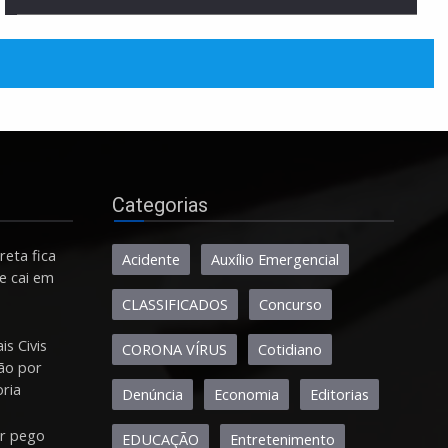
Categorias
eta fica
Acidente
Auxílio Emergencial
e cai em
CLASSIFICADOS
Concurso
is Civis
CORONA VÍRUS
Cotidiano
ção por
oria
Denúncia
Economia
Editorias
or pego
EDUCAÇÃO
Entretenimento