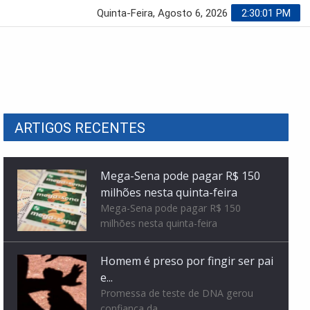
Quinta-Feira, Agosto 6, 2026
2:30:02 PM
Mega-Sena pode pagar R$ 150
milhões nesta quinta-feira
ARTIGOS RECENTES
Mega-Sena pode pagar R$ 150
milhões nesta quinta-feira
Homem é preso por fingir ser pai
e...
Promessa de teste de DNA gerou
confiança da...
Motociclista é atingida por fio e
leva 14...
Motociclista é atingida por fio e leva