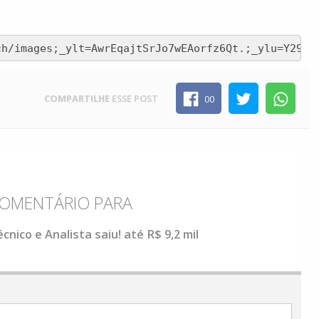
ch/images;_ylt=AwrEqajtSrJo7wEAorfz6Qt.;_ylu=Y29sb
COMPARTILHE
ESSE POST
00
 COMENTÁRIO PARA
cnico e Analista saiu! até R$ 9,2 mil