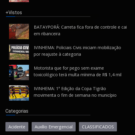
+Vistos
BATAYPORÃ: Carreta fica fora de controle e cai
em ribanceira
IVINHEMA: Policiais Civis iniciam mobilização
por reajuste à categoria
Motorista que for pego sem exame
toxicológico terá multa mínima de R$ 1,4 mil
IVINHEMA: 1ª Edição da Copa Tigrão
movimenta o fim de semana no município
Categorias
Acidente
Auxílio Emergencial
CLASSIFICADOS
Concurso
CORONA VÍRUS
Cotidiano
Denúncia