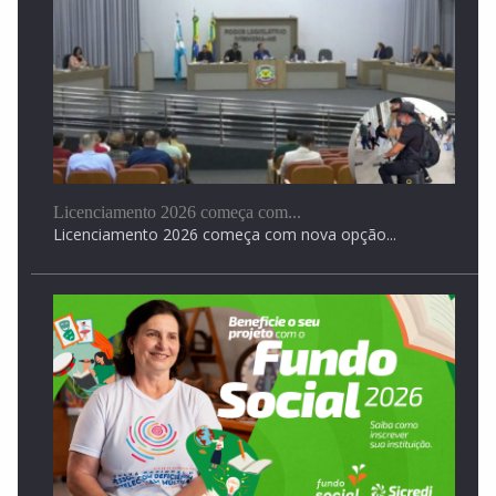
Mulher acorda com desconhecido dentro do quarto
no...
Vítima afirma ter sido abusada enquanto dormia
Licenciamento 2026 começa com...
Licenciamento 2026 começa com nova opção...
Corregedoria da PMMS irá apurar caso de tenente-
coronel...
O caso chegou à Polícia Civil na quarta-feira...