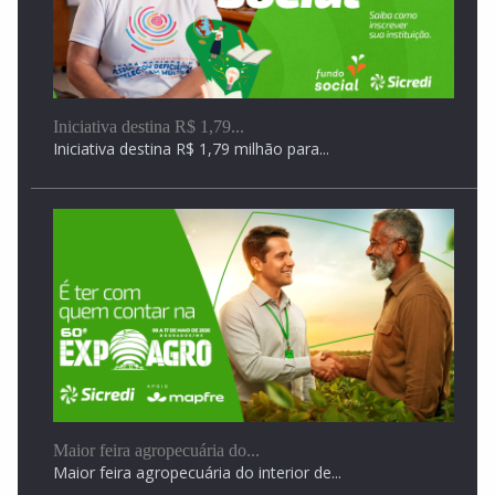
Iniciativa destina R$ 1,79...
Iniciativa destina R$ 1,79 milhão para...
ANGÉLICA: Força Tática recupera motocicleta furtada
e conduz...
ANGÉLICA: Força Tática recupera motocicleta furtada e
conduz...
Maior feira agropecuária do...
Maior feira agropecuária do interior de...