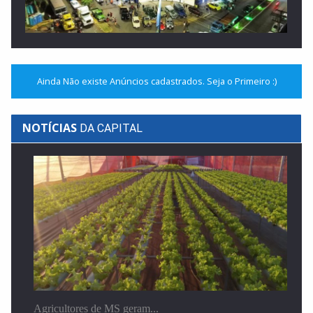
Em setembro Ivinhema será sede do Encontro de...
O publico que passar pelo evento terá a...
Ainda Não existe Anúncios cadastrados. Seja o Primeiro :)
NOTÍCIAS
DA CAPITAL
Bailarina de Nova Andradina conquista 2º lugar no...
Bailarina de Nova Andradina conquista 2º lugar no...
Agricultores de MS geram...