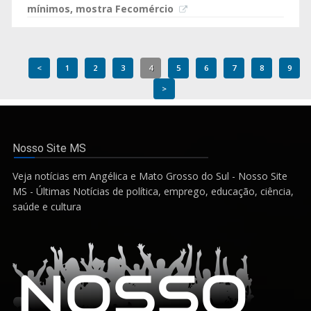
mínimos, mostra Fecomércio
<
1
2
3
4
5
6
7
8
9
>
Nosso Site MS
Veja notícias em Angélica e Mato Grosso do Sul - Nosso Site
MS - Últimas Notícias de política, emprego, educação, ciência,
saúde e cultura