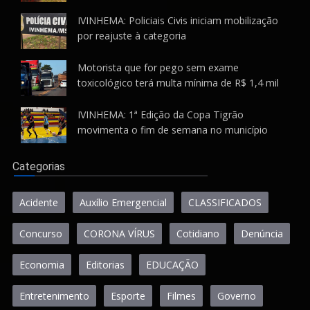
IVINHEMA: Policiais Civis iniciam mobilização
por reajuste à categoria
Motorista que for pego sem exame
toxicológico terá multa mínima de R$ 1,4 mil
IVINHEMA: 1ª Edição da Copa Tigrão
movimenta o fim de semana no município
Categorias
Acidente
Auxílio Emergencial
CLASSIFICADOS
Concurso
CORONA VÍRUS
Cotidiano
Denúncia
Economia
Editorias
EDUCAÇÃO
Entretenimento
Esporte
Filmes
Governo